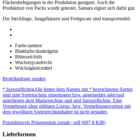
Flächenbelegungen in der Produktion geeignet. Auch die
Produktion von Packs wurde getestet, Samara eignet sich dafür gut.
Die Stecklinge, Jungpflanzen und Fertigware sind transportstabil.
Farbe:
samtrot
Blattfarbe:
dunkelgrün
Blütezeit:
früh
Wuchstyp:
aufrecht
Wüchsigkeit:
mittel
Bestellanfrage senden
* lizenzpflichtig
Alle hinter dem Namen mit * bezeichneten Sorten
sind zum Sortenschutz eingetragen bzw. angemeldet oder/und
unterliegen dem Markenschutz und sind lizenzpflichtig. Eine
Vermehrung ohne gültigen Lizenz- bzw. Vermehrungsvertrag mit
dem jeweiligen Sortenrechtsinhaber ist nicht gestattet.
Praxishinweis Pelargonium zonale | pdf (607,8 KiB)
Lieferformen