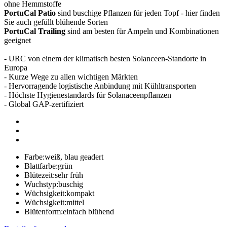
ohne Hemmstoffe
PortuCal Patio
sind buschige Pflanzen für jeden Topf - hier finden
Sie auch gefüllt blühende Sorten
PortuCal Trailing
sind am besten für Ampeln und Kombinationen
geeignet
- URC von einem der klimatisch besten Solanceen-Standorte in
Europa
- Kurze Wege zu allen wichtigen Märkten
- Hervorragende logistische Anbindung mit Kühltransporten
- Höchste Hygienestandards für Solanaceenpflanzen
- Global GAP-zertifiziert
Farbe:
weiß, blau geadert
Blattfarbe:
grün
Blütezeit:
sehr früh
Wuchstyp:
buschig
Wüchsigkeit:
kompakt
Wüchsigkeit:
mittel
Blütenform:
einfach blühend