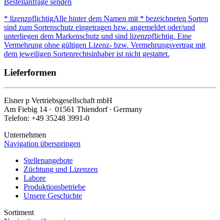
Bestellanfrage senden
* lizenzpflichtig
Alle hinter dem Namen mit * bezeichneten Sorten
sind zum Sortenschutz eingetragen bzw. angemeldet oder/und
unterliegen dem Markenschutz und sind lizenzpflichtig. Eine
Vermehrung ohne gültigen Lizenz- bzw. Vermehrungsvertrag mit
dem jeweiligen Sortenrechtsinhaber ist nicht gestattet.
Lieferformen
Elsner
p
Vertriebsgesellschaft mbH
Am Fiebig 14 ∙ 01561 Thiendorf ∙ Germany
Telefon: +49 35248 3991-0
Unternehmen
Navigation überspringen
Stellenangebote
Züchtung und Lizenzen
Labore
Produktionsbetriebe
Unsere Geschichte
Sortiment