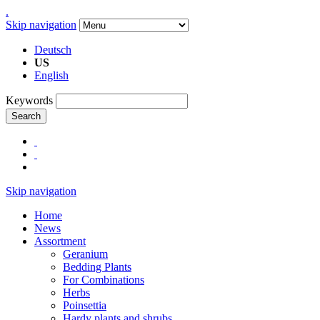
.
Skip navigation
Deutsch
US
English
Keywords
Search
Skip navigation
Home
News
Assortment
Geranium
Bedding Plants
For Combinations
Herbs
Poinsettia
Hardy plants and shrubs