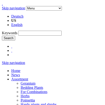
.
Skip navigation
Deutsch
US
English
Keywords
Search
Skip navigation
Home
News
Assortment
Geranium
Bedding Plants
For Combinations
Herbs
Poinsettia
Hardy plants and shrubs