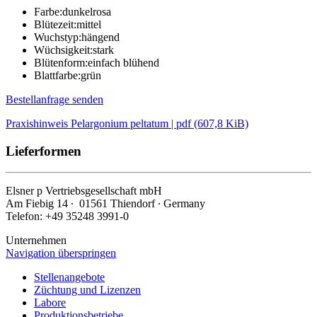
Farbe:
dunkelrosa
Blütezeit:
mittel
Wuchstyp:
hängend
Wüchsigkeit:
stark
Blütenform:
einfach blühend
Blattfarbe:
grün
Bestellanfrage senden
Praxishinweis Pelargonium peltatum | pdf (607,8 KiB)
Lieferformen
Elsner
p
Vertriebsgesellschaft mbH
Am Fiebig 14 ∙ 01561 Thiendorf ∙ Germany
Telefon: +49 35248 3991-0
Unternehmen
Navigation überspringen
Stellenangebote
Züchtung und Lizenzen
Labore
Produktionsbetriebe