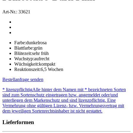
Art-Nr.: 33621
Farbe:
dunkelrosa
Blattfarbe:
grün
Blütezeit:
sehr früh
Wuchstyp:
aufrecht
Wüchsigkeit:
kompakt
Reaktionszeit:
6,5 Wochen
Bestellanfrage senden
* lizenzpflichtig
Alle hinter dem Namen mit * bezeichneten Sorten
sind zum Sortenschutz eingetragen bzw. angemeldet oder/und
unterliegen dem Markenschutz und sind lizenzpflichtig. Eine
Vermehrung ohne gültigen Lizenz- bzw. Vermehrungsvertrag mit
dem jeweiligen Sortenrechtsinhaber ist nicht gestattet.
Lieferformen