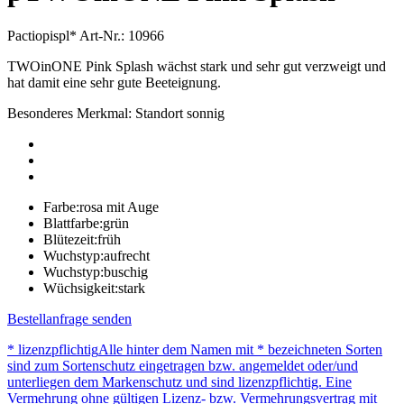
Pactiopispl*
Art-Nr.: 10966
TWOinONE Pink Splash wächst stark und sehr gut verzweigt und
hat damit eine sehr gute Beeteignung.
Besonderes Merkmal: Standort sonnig
Farbe:
rosa mit Auge
Blattfarbe:
grün
Blütezeit:
früh
Wuchstyp:
aufrecht
Wuchstyp:
buschig
Wüchsigkeit:
stark
Bestellanfrage senden
* lizenzpflichtig
Alle hinter dem Namen mit * bezeichneten Sorten
sind zum Sortenschutz eingetragen bzw. angemeldet oder/und
unterliegen dem Markenschutz und sind lizenzpflichtig. Eine
Vermehrung ohne gültigen Lizenz- bzw. Vermehrungsvertrag mit