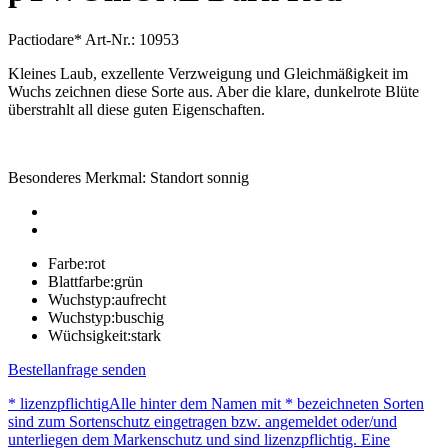
Pactiodare*
Art-Nr.: 10953
Kleines Laub, exzellente Verzweigung und Gleichmäßigkeit im
Wuchs zeichnen diese Sorte aus. Aber die klare, dunkelrote Blüte
überstrahlt all diese guten Eigenschaften.
Besonderes Merkmal: Standort sonnig
Farbe:
rot
Blattfarbe:
grün
Wuchstyp:
aufrecht
Wuchstyp:
buschig
Wüchsigkeit:
stark
Bestellanfrage senden
* lizenzpflichtig
Alle hinter dem Namen mit * bezeichneten Sorten
sind zum Sortenschutz eingetragen bzw. angemeldet oder/und
unterliegen dem Markenschutz und sind lizenzpflichtig. Eine