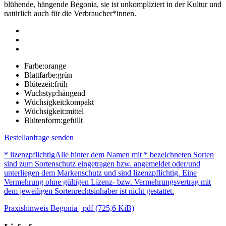
blühende, hängende Begonia, sie ist unkompliziert in der Kultur und
natürlich auch für die Verbraucher*innen.
Farbe:
orange
Blattfarbe:
grün
Blütezeit:
früh
Wuchstyp:
hängend
Wüchsigkeit:
kompakt
Wüchsigkeit:
mittel
Blütenform:
gefüllt
Bestellanfrage senden
* lizenzpflichtig
Alle hinter dem Namen mit * bezeichneten Sorten
sind zum Sortenschutz eingetragen bzw. angemeldet oder/und
unterliegen dem Markenschutz und sind lizenzpflichtig. Eine
Vermehrung ohne gültigen Lizenz- bzw. Vermehrungsvertrag mit
dem jeweiligen Sortenrechtsinhaber ist nicht gestattet.
Praxishinweis Begonia | pdf (725,6 KiB)