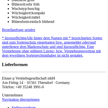
Blütezeit:
sehr früh
Wuchstyp:
buschig
Wüchsigkeit:
kompakt
Wüchsigkeit:
mittel
Blütenform:
einfach blühend
Bestellanfrage senden
* lizenzpflichtig
Alle hinter dem Namen mit * bezeichneten Sorten
sind zum Sortenschutz eingetragen bzw. angemeldet oder/und
unterliegen dem Markenschutz und sind lizenzpflichtig. Eine
Vermehrung ohne gültigen Lizenz- bzw. Vermehrungsvertrag mit
dem jeweiligen Sortenrechtsinhaber ist nicht gestattet.
Lieferformen
Elsner
p
Vertriebsgesellschaft mbH
Am Fiebig 14 ∙ 01561 Thiendorf ∙ Germany
Telefon: +49 35248 3991-0
Unternehmen
Navigation überspringen
Stellenangebote