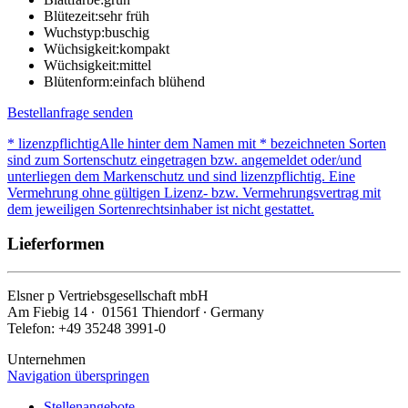
Blütezeit:
sehr früh
Wuchstyp:
buschig
Wüchsigkeit:
kompakt
Wüchsigkeit:
mittel
Blütenform:
einfach blühend
Bestellanfrage senden
* lizenzpflichtig
Alle hinter dem Namen mit * bezeichneten Sorten
sind zum Sortenschutz eingetragen bzw. angemeldet oder/und
unterliegen dem Markenschutz und sind lizenzpflichtig. Eine
Vermehrung ohne gültigen Lizenz- bzw. Vermehrungsvertrag mit
dem jeweiligen Sortenrechtsinhaber ist nicht gestattet.
Lieferformen
Elsner
p
Vertriebsgesellschaft mbH
Am Fiebig 14 ∙ 01561 Thiendorf ∙ Germany
Telefon: +49 35248 3991-0
Unternehmen
Navigation überspringen
Stellenangebote