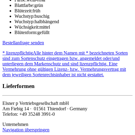
Blattfarbe:
grün
Blütezeit:
früh
Wuchstyp:
buschig
Wuchstyp:
halbhängend
Wüchsigkeit:
mittel
Blütenform:
gefüllt
Bestellanfrage senden
* lizenzpflichtig
Alle hinter dem Namen mit * bezeichneten Sorten
sind zum Sortenschutz eingetragen bzw. angemeldet oder/und
unterliegen dem Markenschutz und sind lizenzpflichtig. Eine
Vermehrung ohne gültigen Lizenz- bzw. Vermehrungsvertrag mit
dem jeweiligen Sortenrechtsinhaber ist nicht gestattet.
Lieferformen
Elsner
p
Vertriebsgesellschaft mbH
Am Fiebig 14 ∙ 01561 Thiendorf ∙ Germany
Telefon: +49 35248 3991-0
Unternehmen
Navigation überspringen