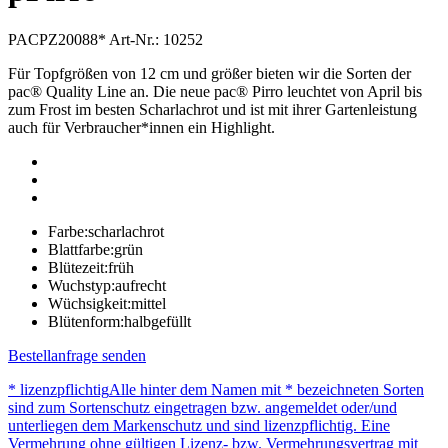
PACPZ20088*
Art-Nr.: 10252
Für Topfgrößen von 12 cm und größer bieten wir die Sorten der
pac® Quality Line an. Die neue pac® Pirro leuchtet von April bis
zum Frost im besten Scharlachrot und ist mit ihrer Gartenleistung
auch für Verbraucher*innen ein Highlight.
Farbe:
scharlachrot
Blattfarbe:
grün
Blütezeit:
früh
Wuchstyp:
aufrecht
Wüchsigkeit:
mittel
Blütenform:
halbgefüllt
Bestellanfrage senden
* lizenzpflichtig
Alle hinter dem Namen mit * bezeichneten Sorten
sind zum Sortenschutz eingetragen bzw. angemeldet oder/und
unterliegen dem Markenschutz und sind lizenzpflichtig. Eine
Vermehrung ohne gültigen Lizenz- bzw. Vermehrungsvertrag mit