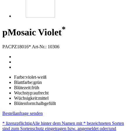
*
p
Mosaic Violet
PACPZ18016*
Art-Nr.: 10306
Farbe:
violet-weiß
Blattfarbe:
grün
Blütezeit:
früh
Wuchstyp:
aufrecht
Wüchsigkeit:
mittel
Blütenform:
halbgefüllt
Bestellanfrage senden
* lizenzpflichtig
Alle hinter dem Namen mit * bezeichneten Sorten
sind zum Sortenschutz eingetragen bzw. angemeldet oder/und