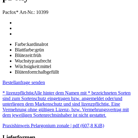
Pacfox*
Art-Nr.: 10399
Farbe:
kardinalrot
Blattfarbe:
grün
Blütezeit:
früh
Wuchstyp:
aufrecht
Wüchsigkeit:
mittel
Blütenform:
halbgefüllt
Bestellanfrage senden
* lizenzpflichtig
Alle hinter dem Namen mit * bezeichneten Sorten
sind zum Sortenschutz eingetragen bzw. angemeldet oder/und
unterliegen dem Markenschutz und sind lizenzpflichtig. Eine
Vermehrung ohne gültigen Lizenz- bzw. Vermehrungsvertrag mit
dem jeweiligen Sortenrechtsinhaber ist nicht gestattet.
Praxishinweis Pelargonium zonale | pdf (607,8 KiB)
Lieferformen