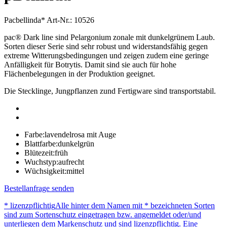
Pacbellinda*
Art-Nr.: 10526
pac® Dark line sind Pelargonium zonale mit dunkelgrünem Laub.
Sorten dieser Serie sind sehr robust und widerstandsfähig gegen
extreme Witterungsbedingungen und zeigen zudem eine geringe
Anfälligkeit für Botrytis. Damit sind sie auch für hohe
Flächenbelegungen in der Produktion geeignet.
Die Stecklinge, Jungpflanzen zund Fertigware sind transportstabil.
Farbe:
lavendelrosa mit Auge
Blattfarbe:
dunkelgrün
Blütezeit:
früh
Wuchstyp:
aufrecht
Wüchsigkeit:
mittel
Bestellanfrage senden
* lizenzpflichtig
Alle hinter dem Namen mit * bezeichneten Sorten
sind zum Sortenschutz eingetragen bzw. angemeldet oder/und
unterliegen dem Markenschutz und sind lizenzpflichtig. Eine