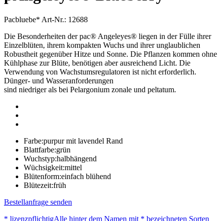
Pacbluebe*
Art-Nr.: 12688
Die Besonderheiten der pac® Angeleyes® liegen in der Fülle ihrer
Einzelblüten, ihrem kompakten Wuchs und ihrer unglaublichen
Robustheit gegenüber Hitze und Sonne. Die Pflanzen kommen ohne
Kühlphase zur Blüte, benötigen aber ausreichend Licht. Die
Verwendung von Wachstumsregulatoren ist nicht erforderlich.
Dünger- und Wasseranforderungen
sind niedriger als bei Pelargonium zonale und peltatum.
Farbe:
purpur mit lavendel Rand
Blattfarbe:
grün
Wuchstyp:
halbhängend
Wüchsigkeit:
mittel
Blütenform:
einfach blühend
Blütezeit:
früh
Bestellanfrage senden
* lizenzpflichtig
Alle hinter dem Namen mit * bezeichneten Sorten