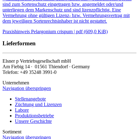
sind zum Sortenschutz eingetragen bzw. angemeldet oder/und
unterliegen dem Markenschutz und sind lizenzpflichtig. Eine
Vermehrung ohne gültigen Lizenz- bzw. Vermehrungsvertrag mit
dem jeweiligen Sortenrechtsinhaber ist nicht gestattet.
Praxishinweis Pelargonium crispum | pdf (609,0 KiB)
Lieferformen
Elsner
p
Vertriebsgesellschaft mbH
Am Fiebig 14 ∙ 01561 Thiendorf ∙ Germany
Telefon: +49 35248 3991-0
Unternehmen
Navigation überspringen
Stellenangebote
Züchtung und Lizenzen
Labore
Produktionsbetriebe
Unsere Geschichte
Sortiment
Navigation überspringen