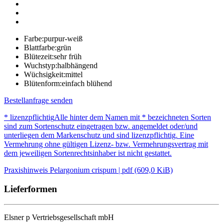
Farbe:
purpur-weiß
Blattfarbe:
grün
Blütezeit:
sehr früh
Wuchstyp:
halbhängend
Wüchsigkeit:
mittel
Blütenform:
einfach blühend
Bestellanfrage senden
* lizenzpflichtig
Alle hinter dem Namen mit * bezeichneten Sorten
sind zum Sortenschutz eingetragen bzw. angemeldet oder/und
unterliegen dem Markenschutz und sind lizenzpflichtig. Eine
Vermehrung ohne gültigen Lizenz- bzw. Vermehrungsvertrag mit
dem jeweiligen Sortenrechtsinhaber ist nicht gestattet.
Praxishinweis Pelargonium crispum | pdf (609,0 KiB)
Lieferformen
Elsner
p
Vertriebsgesellschaft mbH