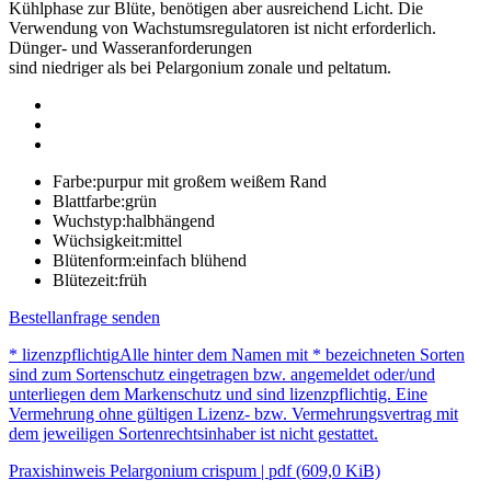
Kühlphase zur Blüte, benötigen aber ausreichend Licht. Die
Verwendung von Wachstumsregulatoren ist nicht erforderlich.
Dünger- und Wasseranforderungen
sind niedriger als bei Pelargonium zonale und peltatum.
Farbe:
purpur mit großem weißem Rand
Blattfarbe:
grün
Wuchstyp:
halbhängend
Wüchsigkeit:
mittel
Blütenform:
einfach blühend
Blütezeit:
früh
Bestellanfrage senden
* lizenzpflichtig
Alle hinter dem Namen mit * bezeichneten Sorten
sind zum Sortenschutz eingetragen bzw. angemeldet oder/und
unterliegen dem Markenschutz und sind lizenzpflichtig. Eine
Vermehrung ohne gültigen Lizenz- bzw. Vermehrungsvertrag mit
dem jeweiligen Sortenrechtsinhaber ist nicht gestattet.
Praxishinweis Pelargonium crispum | pdf (609,0 KiB)