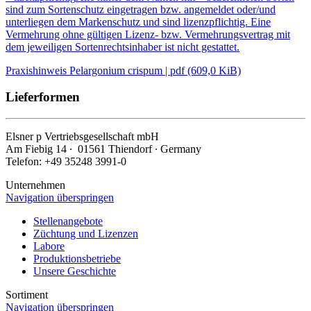
sind zum Sortenschutz eingetragen bzw. angemeldet oder/und
unterliegen dem Markenschutz und sind lizenzpflichtig. Eine
Vermehrung ohne gültigen Lizenz- bzw. Vermehrungsvertrag mit
dem jeweiligen Sortenrechtsinhaber ist nicht gestattet.
Praxishinweis Pelargonium crispum | pdf (609,0 KiB)
Lieferformen
Elsner
p
Vertriebsgesellschaft mbH
Am Fiebig 14 ∙ 01561 Thiendorf ∙ Germany
Telefon: +49 35248 3991-0
Unternehmen
Navigation überspringen
Stellenangebote
Züchtung und Lizenzen
Labore
Produktionsbetriebe
Unsere Geschichte
Sortiment
Navigation überspringen