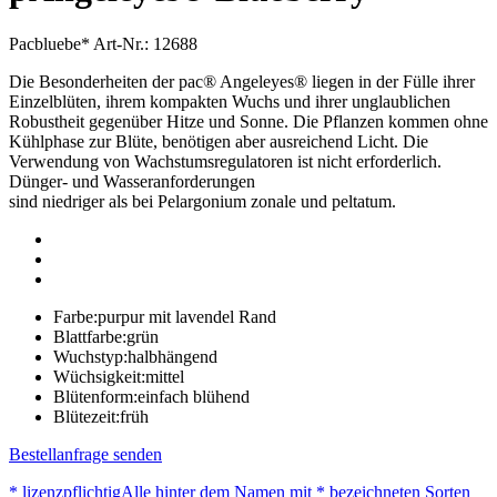
Pacbluebe*
Art-Nr.: 12688
Die Besonderheiten der pac® Angeleyes® liegen in der Fülle ihrer
Einzelblüten, ihrem kompakten Wuchs und ihrer unglaublichen
Robustheit gegenüber Hitze und Sonne. Die Pflanzen kommen ohne
Kühlphase zur Blüte, benötigen aber ausreichend Licht. Die
Verwendung von Wachstumsregulatoren ist nicht erforderlich.
Dünger- und Wasseranforderungen
sind niedriger als bei Pelargonium zonale und peltatum.
Farbe:
purpur mit lavendel Rand
Blattfarbe:
grün
Wuchstyp:
halbhängend
Wüchsigkeit:
mittel
Blütenform:
einfach blühend
Blütezeit:
früh
Bestellanfrage senden
* lizenzpflichtig
Alle hinter dem Namen mit * bezeichneten Sorten