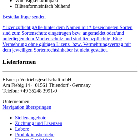
Wüchsigkeit:
kompakt
Blütenform:
einfach blühend
Bestellanfrage senden
* lizenzpflichtig
Alle hinter dem Namen mit * bezeichneten Sorten
sind zum Sortenschutz eingetragen bzw. angemeldet oder/und
unterliegen dem Markenschutz und sind lizenzpflichtig. Eine
Vermehrung ohne gültigen Lizenz- bzw. Vermehrungsvertrag mit
dem jeweiligen Sortenrechtsinhaber ist nicht gestattet.
Lieferformen
Elsner
p
Vertriebsgesellschaft mbH
Am Fiebig 14 ∙ 01561 Thiendorf ∙ Germany
Telefon: +49 35248 3991-0
Unternehmen
Navigation überspringen
Stellenangebote
Züchtung und Lizenzen
Labore
Produktionsbetriebe