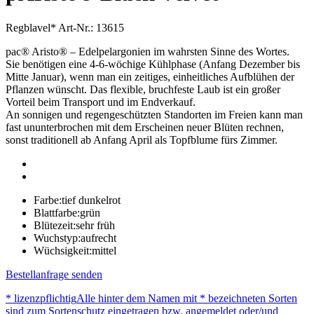
Regblavel*
Art-Nr.: 13615
pac® Aristo® – Edelpelargonien im wahrsten Sinne des Wortes.
Sie benötigen eine 4-6-wöchige Kühlphase (Anfang Dezember bis
Mitte Januar), wenn man ein zeitiges, einheitliches Aufblühen der
Pflanzen wünscht. Das flexible, bruchfeste Laub ist ein großer
Vorteil beim Transport und im Endverkauf.
An sonnigen und regengeschützten Standorten im Freien kann man
fast ununterbrochen mit dem Erscheinen neuer Blüten rechnen,
sonst traditionell ab Anfang April als Topfblume fürs Zimmer.
Farbe:
tief dunkelrot
Blattfarbe:
grün
Blütezeit:
sehr früh
Wuchstyp:
aufrecht
Wüchsigkeit:
mittel
Bestellanfrage senden
* lizenzpflichtig
Alle hinter dem Namen mit * bezeichneten Sorten
sind zum Sortenschutz eingetragen bzw. angemeldet oder/und