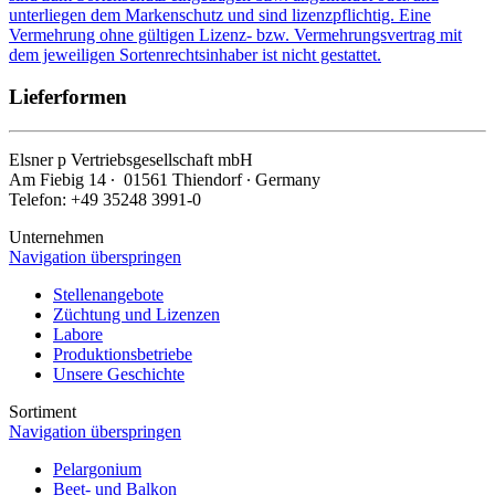
unterliegen dem Markenschutz und sind lizenzpflichtig. Eine
Vermehrung ohne gültigen Lizenz- bzw. Vermehrungsvertrag mit
dem jeweiligen Sortenrechtsinhaber ist nicht gestattet.
Lieferformen
Elsner
p
Vertriebsgesellschaft mbH
Am Fiebig 14 ∙ 01561 Thiendorf ∙ Germany
Telefon: +49 35248 3991-0
Unternehmen
Navigation überspringen
Stellenangebote
Züchtung und Lizenzen
Labore
Produktionsbetriebe
Unsere Geschichte
Sortiment
Navigation überspringen
Pelargonium
Beet- und Balkon