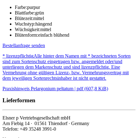
Farbe:
purpur
Blattfarbe:
grün
Blütezeit:
mittel
Wuchstyp:
hängend
Wüchsigkeit:
mittel
Blütenform:
einfach blühend
Bestellanfrage senden
* lizenzpflichtig
Alle hinter dem Namen mit * bezeichneten Sorten
sind zum Sortenschutz eingetragen bzw. angemeldet oder/und
unterliegen dem Markenschutz und sind lizenzpflichtig. Eine
Vermehrung ohne gültigen Lizenz- bzw. Vermehrungsvertrag mit
dem jeweiligen Sortenrechtsinhaber ist nicht gestattet.
Praxishinweis Pelargonium peltatum | pdf (607,8 KiB)
Lieferformen
Elsner
p
Vertriebsgesellschaft mbH
Am Fiebig 14 ∙ 01561 Thiendorf ∙ Germany
Telefon: +49 35248 3991-0