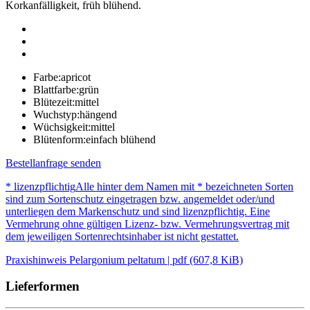
Korkanfälligkeit, früh blühend.
Farbe:
apricot
Blattfarbe:
grün
Blütezeit:
mittel
Wuchstyp:
hängend
Wüchsigkeit:
mittel
Blütenform:
einfach blühend
Bestellanfrage senden
* lizenzpflichtig
Alle hinter dem Namen mit * bezeichneten Sorten
sind zum Sortenschutz eingetragen bzw. angemeldet oder/und
unterliegen dem Markenschutz und sind lizenzpflichtig. Eine
Vermehrung ohne gültigen Lizenz- bzw. Vermehrungsvertrag mit
dem jeweiligen Sortenrechtsinhaber ist nicht gestattet.
Praxishinweis Pelargonium peltatum | pdf (607,8 KiB)
Lieferformen