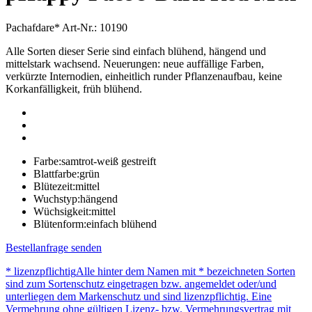
Pachafdare*
Art-Nr.: 10190
Alle Sorten dieser Serie sind einfach blühend, hängend und
mittelstark wachsend. Neuerungen: neue auffällige Farben,
verkürzte Internodien, einheitlich runder Pflanzenaufbau, keine
Korkanfälligkeit, früh blühend.
Farbe:
samtrot-weiß gestreift
Blattfarbe:
grün
Blütezeit:
mittel
Wuchstyp:
hängend
Wüchsigkeit:
mittel
Blütenform:
einfach blühend
Bestellanfrage senden
* lizenzpflichtig
Alle hinter dem Namen mit * bezeichneten Sorten
sind zum Sortenschutz eingetragen bzw. angemeldet oder/und
unterliegen dem Markenschutz und sind lizenzpflichtig. Eine
Vermehrung ohne gültigen Lizenz- bzw. Vermehrungsvertrag mit