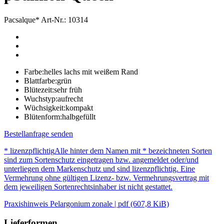
Pacsalque*
Art-Nr.: 10314
Farbe:
helles lachs mit weißem Rand
Blattfarbe:
grün
Blütezeit:
sehr früh
Wuchstyp:
aufrecht
Wüchsigkeit:
kompakt
Blütenform:
halbgefüllt
Bestellanfrage senden
* lizenzpflichtig
Alle hinter dem Namen mit * bezeichneten Sorten
sind zum Sortenschutz eingetragen bzw. angemeldet oder/und
unterliegen dem Markenschutz und sind lizenzpflichtig. Eine
Vermehrung ohne gültigen Lizenz- bzw. Vermehrungsvertrag mit
dem jeweiligen Sortenrechtsinhaber ist nicht gestattet.
Praxishinweis Pelargonium zonale | pdf (607,8 KiB)
Lieferformen