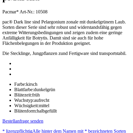
Pacmar*
Art-Nr.: 10508
pac® Dark line sind Pelargonium zonale mit dunkelgrünem Laub.
Sorten dieser Serie sind sehr robust und widerstandsfähig gegen
extreme Witterungsbedingungen und zeigen zudem eine geringe
Anfälligkeit für Botrytis. Damit sind sie auch für hohe
Flächenbelegungen in der Produktion geeignet.
Die Stecklinge, Jungpflanzen zund Fertigware sind transportstabil.
Farbe:
kirsch
Blattfarbe:
dunkelgrün
Blütezeit:
früh
Wuchstyp:
aufrecht
Wüchsigkeit:
mittel
Blütenform:
halbgefüllt
Bestellanfrage senden
* lizenzpflichtig
Alle hinter dem Namen mit * bezeichneten Sorten