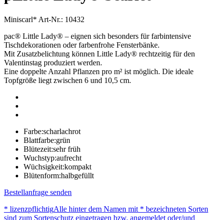
Miniscarl*
Art-Nr.: 10432
pac® Little Lady® – eignen sich besonders für farbintensive
Tischdekorationen oder farbenfrohe Fensterbänke.
Mit Zusatzbelichtung können Little Lady® rechtzeitig für den
Valentinstag produziert werden.
Eine doppelte Anzahl Pflanzen pro m² ist möglich. Die ideale
Topfgröße liegt zwischen 6 und 10,5 cm.
Farbe:
scharlachrot
Blattfarbe:
grün
Blütezeit:
sehr früh
Wuchstyp:
aufrecht
Wüchsigkeit:
kompakt
Blütenform:
halbgefüllt
Bestellanfrage senden
* lizenzpflichtig
Alle hinter dem Namen mit * bezeichneten Sorten
sind zum Sortenschutz eingetragen bzw. angemeldet oder/und