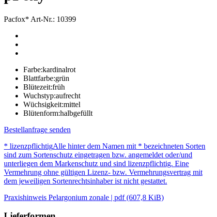
Pacfox*
Art-Nr.: 10399
Farbe:
kardinalrot
Blattfarbe:
grün
Blütezeit:
früh
Wuchstyp:
aufrecht
Wüchsigkeit:
mittel
Blütenform:
halbgefüllt
Bestellanfrage senden
* lizenzpflichtig
Alle hinter dem Namen mit * bezeichneten Sorten
sind zum Sortenschutz eingetragen bzw. angemeldet oder/und
unterliegen dem Markenschutz und sind lizenzpflichtig. Eine
Vermehrung ohne gültigen Lizenz- bzw. Vermehrungsvertrag mit
dem jeweiligen Sortenrechtsinhaber ist nicht gestattet.
Praxishinweis Pelargonium zonale | pdf (607,8 KiB)
Lieferformen