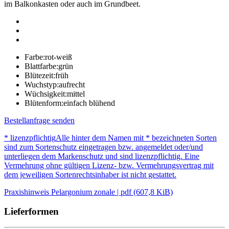
im Balkonkasten oder auch im Grundbeet.
Farbe:
rot-weiß
Blattfarbe:
grün
Blütezeit:
früh
Wuchstyp:
aufrecht
Wüchsigkeit:
mittel
Blütenform:
einfach blühend
Bestellanfrage senden
* lizenzpflichtig
Alle hinter dem Namen mit * bezeichneten Sorten
sind zum Sortenschutz eingetragen bzw. angemeldet oder/und
unterliegen dem Markenschutz und sind lizenzpflichtig. Eine
Vermehrung ohne gültigen Lizenz- bzw. Vermehrungsvertrag mit
dem jeweiligen Sortenrechtsinhaber ist nicht gestattet.
Praxishinweis Pelargonium zonale | pdf (607,8 KiB)
Lieferformen