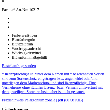
Pactina*
Art-Nr.: 10217
Farbe:
weiß-rosa
Blattfarbe:
grün
Blütezeit:
früh
Wuchstyp:
aufrecht
Wüchsigkeit:
mittel
Blütenform:
halbgefüllt
Bestellanfrage senden
* lizenzpflichtig
Alle hinter dem Namen mit * bezeichneten Sorten
sind zum Sortenschutz eingetragen bzw. angemeldet oder/und
unterliegen dem Markenschutz und sind lizenzpflichtig. Eine
Vermehrung ohne gültigen Lizenz- bzw. Vermehrungsvertrag mit
dem jeweiligen Sortenrechtsinhaber ist nicht gestattet.
Praxishinweis Pelargonium zonale | pdf (607,8 KiB)
Lieferformen