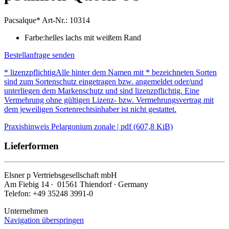
Pacsalque*
Art-Nr.: 10314
Farbe:
helles lachs mit weißem Rand
Bestellanfrage senden
* lizenzpflichtig
Alle hinter dem Namen mit * bezeichneten Sorten
sind zum Sortenschutz eingetragen bzw. angemeldet oder/und
unterliegen dem Markenschutz und sind lizenzpflichtig. Eine
Vermehrung ohne gültigen Lizenz- bzw. Vermehrungsvertrag mit
dem jeweiligen Sortenrechtsinhaber ist nicht gestattet.
Praxishinweis Pelargonium zonale | pdf (607,8 KiB)
Lieferformen
Elsner
p
Vertriebsgesellschaft mbH
Am Fiebig 14 ∙ 01561 Thiendorf ∙ Germany
Telefon: +49 35248 3991-0
Unternehmen
Navigation überspringen