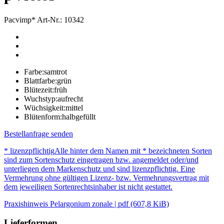
Pacvimp*
Art-Nr.: 10342
Farbe:
samtrot
Blattfarbe:
grün
Blütezeit:
früh
Wuchstyp:
aufrecht
Wüchsigkeit:
mittel
Blütenform:
halbgefüllt
Bestellanfrage senden
* lizenzpflichtig
Alle hinter dem Namen mit * bezeichneten Sorten
sind zum Sortenschutz eingetragen bzw. angemeldet oder/und
unterliegen dem Markenschutz und sind lizenzpflichtig. Eine
Vermehrung ohne gültigen Lizenz- bzw. Vermehrungsvertrag mit
dem jeweiligen Sortenrechtsinhaber ist nicht gestattet.
Praxishinweis Pelargonium zonale | pdf (607,8 KiB)
Lieferformen