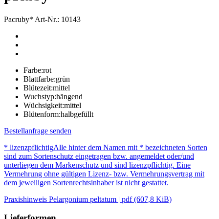
Pacruby*
Art-Nr.: 10143
Farbe:
rot
Blattfarbe:
grün
Blütezeit:
mittel
Wuchstyp:
hängend
Wüchsigkeit:
mittel
Blütenform:
halbgefüllt
Bestellanfrage senden
* lizenzpflichtig
Alle hinter dem Namen mit * bezeichneten Sorten
sind zum Sortenschutz eingetragen bzw. angemeldet oder/und
unterliegen dem Markenschutz und sind lizenzpflichtig. Eine
Vermehrung ohne gültigen Lizenz- bzw. Vermehrungsvertrag mit
dem jeweiligen Sortenrechtsinhaber ist nicht gestattet.
Praxishinweis Pelargonium peltatum | pdf (607,8 KiB)
Lieferformen