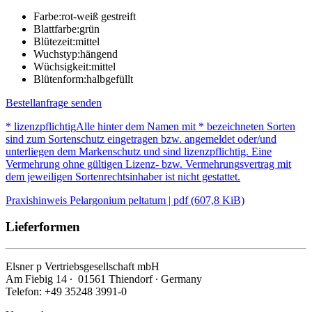
Farbe:
rot-weiß gestreift
Blattfarbe:
grün
Blütezeit:
mittel
Wuchstyp:
hängend
Wüchsigkeit:
mittel
Blütenform:
halbgefüllt
Bestellanfrage senden
* lizenzpflichtig
Alle hinter dem Namen mit * bezeichneten Sorten
sind zum Sortenschutz eingetragen bzw. angemeldet oder/und
unterliegen dem Markenschutz und sind lizenzpflichtig. Eine
Vermehrung ohne gültigen Lizenz- bzw. Vermehrungsvertrag mit
dem jeweiligen Sortenrechtsinhaber ist nicht gestattet.
Praxishinweis Pelargonium peltatum | pdf (607,8 KiB)
Lieferformen
Elsner
p
Vertriebsgesellschaft mbH
Am Fiebig 14 ∙ 01561 Thiendorf ∙ Germany
Telefon: +49 35248 3991-0