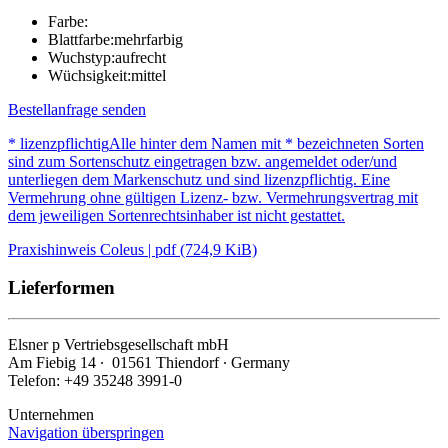
Farbe:
Blattfarbe:
mehrfarbig
Wuchstyp:
aufrecht
Wüchsigkeit:
mittel
Bestellanfrage senden
* lizenzpflichtig
Alle hinter dem Namen mit * bezeichneten Sorten
sind zum Sortenschutz eingetragen bzw. angemeldet oder/und
unterliegen dem Markenschutz und sind lizenzpflichtig. Eine
Vermehrung ohne gültigen Lizenz- bzw. Vermehrungsvertrag mit
dem jeweiligen Sortenrechtsinhaber ist nicht gestattet.
Praxishinweis Coleus | pdf (724,9 KiB)
Lieferformen
Elsner
p
Vertriebsgesellschaft mbH
Am Fiebig 14 ∙ 01561 Thiendorf ∙ Germany
Telefon: +49 35248 3991-0
Unternehmen
Navigation überspringen