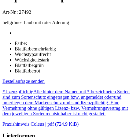
Art-Nr.: 27492
hellgrünes Laub mit roter Aderung
Farbe:
Blattfarbe:
mehrfarbig
Wuchstyp:
aufrecht
Wüchsigkeit:
stark
Blattfarbe:
grün
Blattfarbe:
rot
Bestellanfrage senden
* lizenzpflichtig
Alle hinter dem Namen mit * bezeichneten Sorten
sind zum Sortenschutz eingetragen bzw. angemeldet oder/und
unterliegen dem Markenschutz und sind lizenzpflichtig. Eine
Vermehrung ohne gültigen Lizenz- bzw. Vermehrungsvertrag mit
dem jeweiligen Sortenrechtsinhaber ist nicht gestattet.
Praxishinweis Coleus | pdf (724,9 KiB)
Lieferformen