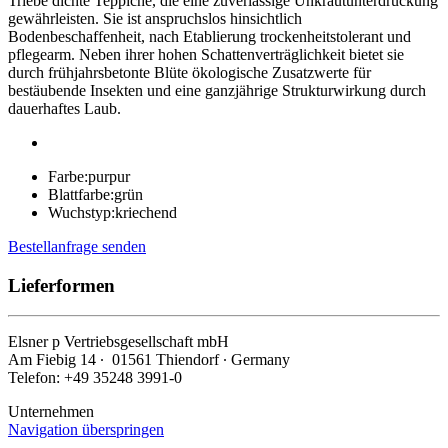
Triebe dichte Teppiche, die eine zuverlässige Unkrautunterdrückung
gewährleisten. Sie ist anspruchslos hinsichtlich
Bodenbeschaffenheit, nach Etablierung trockenheitstolerant und
pflegearm. Neben ihrer hohen Schattenverträglichkeit bietet sie
durch frühjahrsbetonte Blüte ökologische Zusatzwerte für
bestäubende Insekten und eine ganzjährige Strukturwirkung durch
dauerhaftes Laub.
Farbe:
purpur
Blattfarbe:
grün
Wuchstyp:
kriechend
Bestellanfrage senden
Lieferformen
Elsner
p
Vertriebsgesellschaft mbH
Am Fiebig 14 ∙ 01561 Thiendorf ∙ Germany
Telefon: +49 35248 3991-0
Unternehmen
Navigation überspringen