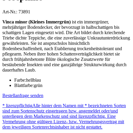
Art-Nr.: 73891
Vinca minor (Kleines Immergrün)
ist ein immergrüner,
mehrjähriger Bodendecker, der bevorzugt in halbschattigen bis
schattigen Lagen eingesetzt wird. Die Art bildet durch kriechende
Triebe dichte Teppiche, die eine zuverlässige Unkrautunterdrückung
gewährleisten. Sie ist anspruchslos hinsichtlich
Bodenbeschaffenheit, nach Etablierung trockenheitstolerant und
pflegearm. Neben ihrer hohen Schattenverträglichkeit bietet sie
durch frühjahrsbetonte Blüte ökologische Zusatzwerte für
bestäubende Insekten und eine ganzjährige Strukturwirkung durch
dauerhaftes Laub.
Farbe:
hellblau
Blattfarbe:
grün
Bestellanfrage senden
* lizenzpflichtig
Alle hinter dem Namen mit * bezeichneten Sorten
sind zum Sortenschutz eingetragen bzw. angemeldet oder/und
unterliegen dem Markenschutz und sind lizenzpflichtig. Eine
Vermehrung ohne gültigen Lizenz- bzw. Vermehrungsvertrag mit
dem jeweiligen Sortenrechtsinhaber ist nicht gestattet.