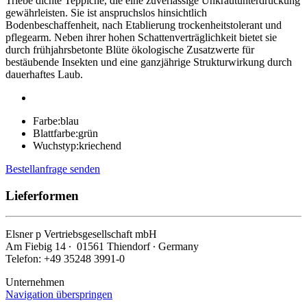
Triebe dichte Teppiche, die eine zuverlässige Unkrautunterdrückung
gewährleisten. Sie ist anspruchslos hinsichtlich
Bodenbeschaffenheit, nach Etablierung trockenheitstolerant und
pflegearm. Neben ihrer hohen Schattenverträglichkeit bietet sie
durch frühjahrsbetonte Blüte ökologische Zusatzwerte für
bestäubende Insekten und eine ganzjährige Strukturwirkung durch
dauerhaftes Laub.
Farbe:
blau
Blattfarbe:
grün
Wuchstyp:
kriechend
Bestellanfrage senden
Lieferformen
Elsner
p
Vertriebsgesellschaft mbH
Am Fiebig 14 ∙ 01561 Thiendorf ∙ Germany
Telefon: +49 35248 3991-0
Unternehmen
Navigation überspringen